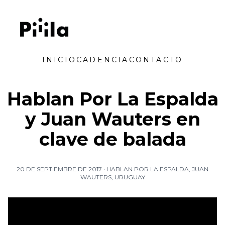
Saltar al contenido
Piiila
INICIO
CADENCIA
CONTACTO
Hablan Por La Espalda
y Juan Wauters en
clave de balada
20 DE SEPTIEMBRE DE 2017
·
HABLAN POR LA ESPALDA
,
JUAN
WAUTERS
,
URUGUAY