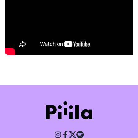
Piiila