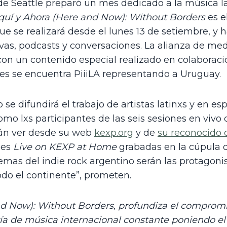
de Seattle preparó un mes dedicado a la música la
quí y Ahora (Here and Now): Without Borders 
es e
 se realizará desde el lunes 13 de setiembre, y ha
ivas, podcasts y conversaciones. La alianza de med
on un contenido especial realizado en colaboració
es se encuentra PiiiLA representando a Uruguay.
se difundirá el trabajo de artistas latinxs y en es
omo lxs participantes de las seis sesiones en vivo 
án ver desde su web 
kexp.org
 y de 
su reconocido 
es 
Live on KEXP at Home
 grabadas en la cúpula d
gemas del indie rock argentino serán las protagoni
do el continente”, prometen.
nd Now): Without Borders,
 profundiza el compromi
a de música internacional constante poniendo el 