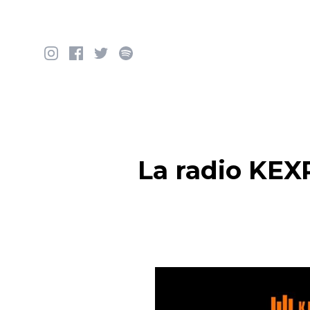
Saltar al contenido
La radio KEXP