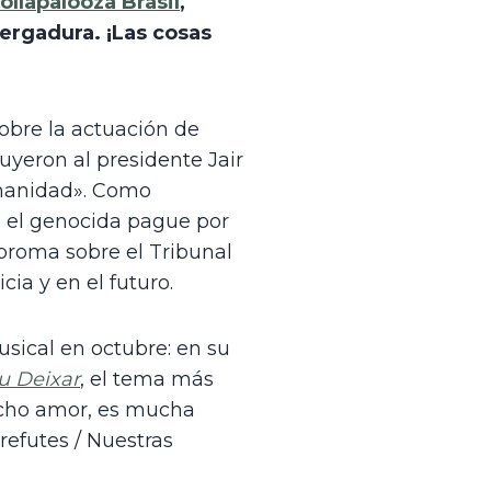
ollapalooza Brasil
, 
ergadura. ¡Las cosas 
bre la actuación de 
uyeron al presidente Jair 
manidad». Como 
e el genocida pague por 
broma sobre el Tribunal 
ia y en el futuro.
sical en octubre: en su 
u Deixar
, el tema más 
ucho amor, es mucha 
efutes / Nuestras 