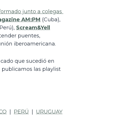
formado junto a colegas 
agazine AM:PM
 (Cuba), 
(Perú), 
Scream&Yell
tender puentes, 
 unión iberoamericana. 
cado que sucedió en 
publicamos las playlist 
CO
  |  
PERÚ
  |  
URUGUAY