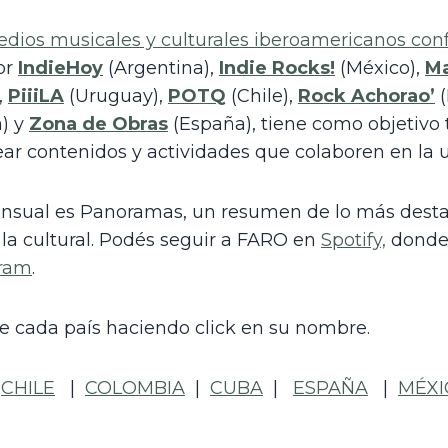
edios musicales y culturales iberoamericanos con
or 
IndieHoy
 (Argentina), 
Indie Rocks!
 (México), 
M
 
PiiiLA
 (Uruguay), 
POTQ
(Chile), 
Rock Achorao’
 
) y 
Zona de Obras
 (España), tiene como objetivo 
crear contenidos y actividades que colaboren en la
nsual es Panoramas, un resumen de lo más desta
la cultural. Podés seguir a FARO en 
Spotify,
 donde 
gram
. 
 cada país haciendo click en su nombre.
 
CHILE
   |  
COLOMBIA
  |  
CUBA
  |   
ESPAÑA
   |  
MÉXI