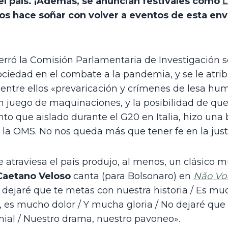
el país. ¡Además, se anuncian festivales como 
L
nos hace soñar con volver a eventos de esta env
rró la Comisión Parlamentaria de Investigación so
ociedad en el combate a la pandemia, y se le atrib
 entre ellos «prevaricación y crímenes de lesa hu
un juego de maquinaciones, y la posibilidad de qu
nto que aislado durante el G20 en Italia, hizo una 
 la OMS. No nos queda más que tener fe en la justic
 atraviesa el país produjo, al menos, un clásico mu
Caetano Veloso
 canta (para Bolsonaro) en 
Não Vo
 dejaré que te metas con nuestra historia / Es m
 es mucho dolor / Y mucha gloria / No dejaré que r
nial / Nuestro drama, nuestro pavoneo».