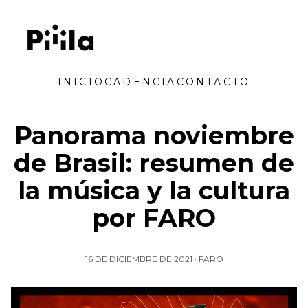
Saltar al contenido
Piiila
INICIO
CADENCIA
CONTACTO
Panorama noviembre
de Brasil: resumen de
la música y la cultura
por FARO
16 DE DICIEMBRE DE 2021
·
FARO