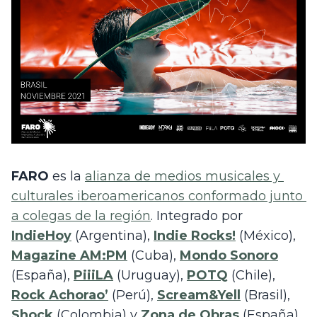
FARO
 es la 
alianza de medios musicales y 
culturales iberoamericanos conformado junto 
a colegas de la región
. Integrado por 
IndieHoy
 (Argentina), 
Indie Rocks!
 (México), 
Magazine AM:PM
 (Cuba), 
Mondo Sonoro
(España), 
PiiiLA
 (Uruguay), 
POTQ
(Chile), 
Rock Achorao’
 (Perú), 
Scream&Yell
 (Brasil), 
Shock
 (Colombia) y 
Zona de Obras
 (España), 