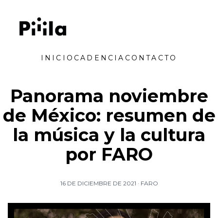
Saltar al contenido
Piiila
INICIO
CADENCIA
CONTACTO
Panorama noviembre
de México: resumen de
la música y la cultura
por FARO
16 DE DICIEMBRE DE 2021
·
FARO