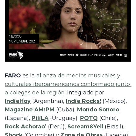
FARO
 es la 
alianza de medios musicales y 
culturales iberoamericanos conformado junto 
a colegas de la región
. Integrado por 
IndieHoy
 (Argentina), 
Indie Rocks!
 (México), 
Magazine AM:PM
 (Cuba), 
Mondo Sonoro
(España), 
PiiiLA
 (Uruguay), 
POTQ
(Chile), 
Rock Achorao’
 (Perú), 
Scream&Yell
 (Brasil), 
Shock
 (Colombia) y 
Zona de Obras
 (España), 