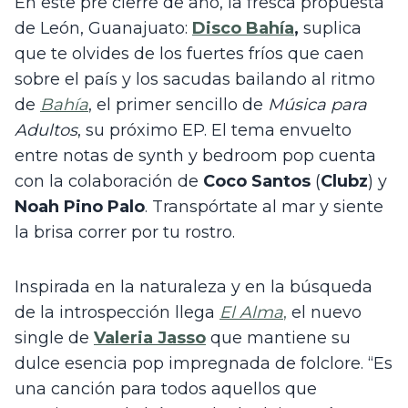
En este pre cierre de año, la fresca propuesta 
de León, Guanajuato:
Disco Bahía
, 
suplica 
que te olvides de los fuertes fríos que caen 
sobre el país y los sacudas bailando al ritmo 
de
Bahía
, el primer sencillo de 
Música para 
Adultos
, su próximo EP. El tema envuelto 
entre notas de synth y bedroom pop cuenta 
con la colaboración de 
Coco Santos
 (
Clubz
) y 
Noah Pino Palo
. Transpórtate al mar y siente 
la brisa correr por tu rostro.
Inspirada en la naturaleza y en la búsqueda 
de la introspección llega 
El Alma
,
 el nuevo 
single de 
Valeria Jasso
 que mantiene su 
dulce esencia pop impregnada de folclore. “Es 
una canción para todos aquellos que 