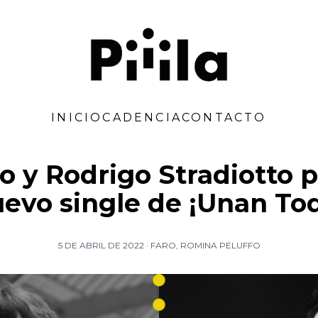
Piiila
INICIO
CADENCIA
CONTACTO
o y Rodrigo Stradiotto p
evo single de ¡Unan To
5 DE ABRIL DE 2022
·
FARO
,
ROMINA PELUFFO