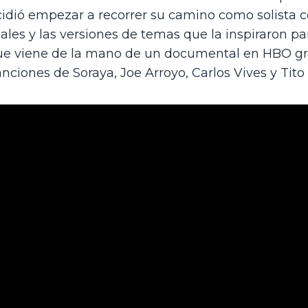
idió empezar a recorrer su camino como solista co
les y las versiones de temas que la inspiraron para
 que viene de la mano de un documental en HBO gr
nciones de Soraya, Joe Arroyo, Carlos Vives y Tito