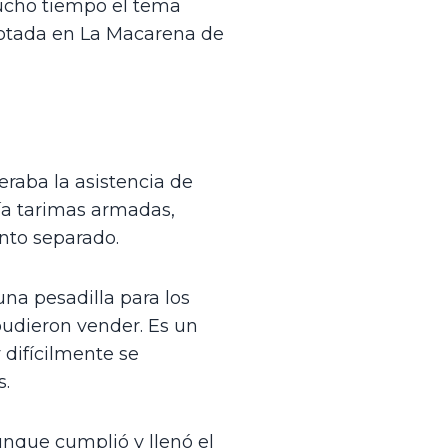
su gira de festivales por América Latina e interpretó por primera vez en mucho tiempo el tema 
agotada en La Macarena de 
eraba la asistencia de 
ía tarimas armadas, 
nto separado. 
na pesadilla para los 
dieron vender. Es un 
difícilmente se 
s.
aunque cumplió y llenó el 