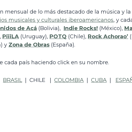
os musicales y culturales iberoamericanos
nidos de Acá
 (Bolivia),  
Indie Rocks!
 (México), 
Ma
 
PiiiLA
 (Uruguay), 
POTQ
(Chile), 
Rock Achorao’
 
) y 
Zona de Obras
 (España).
 cada país haciendo click en su nombre.
  
BRASIL
  |  CHILE   |  
COLOMBIA
  |  
CUBA
  |   
ESPA