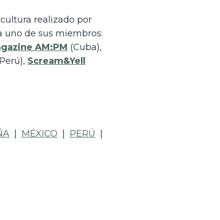
 es un resumen mensual de lo más destacado de la música y la cultura realizado por 
, y cada uno de sus miembros: 
gazine AM:PM
 (Cuba), 
(Perú), 
Scream&Yell
ÑA
  |  
MÉXICO
  |  
PERÚ
  |  