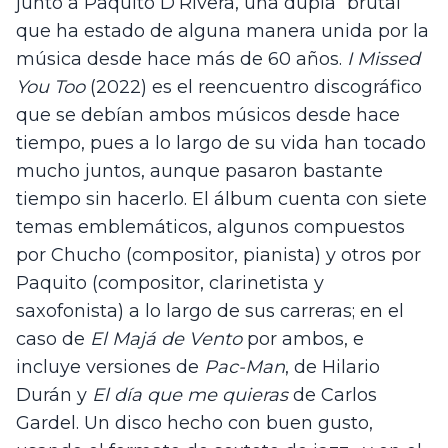
junto a Paquito D’Rivera, una dupla “brutal” 
que ha estado de alguna manera unida por la 
música desde hace más de 60 años. 
I Missed 
You Too 
(2022) es el reencuentro discográfico 
que se debían ambos músicos desde hace 
tiempo, pues a lo largo de su vida han tocado 
mucho juntos, aunque pasaron bastante 
tiempo sin hacerlo. El álbum cuenta con siete 
temas emblemáticos, algunos compuestos 
por Chucho (compositor, pianista) y otros por 
Paquito (compositor, clarinetista y 
saxofonista) a lo largo de sus carreras; en el 
caso de 
El Majá de Vento
 por ambos, e 
incluye versiones de 
Pac-Man
, de Hilario 
Durán y 
El día que me quieras 
de Carlos 
Gardel. Un disco hecho con buen gusto, 