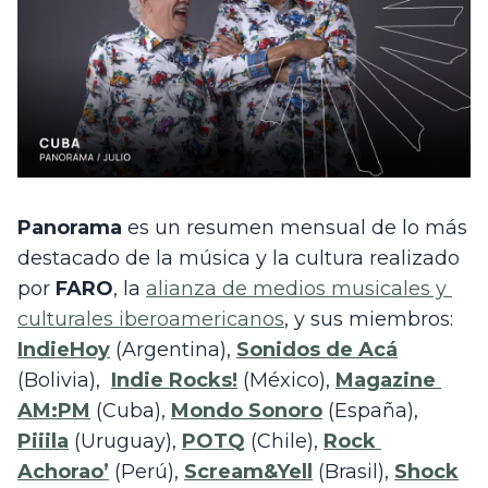
Panorama
 es un resumen mensual de lo más 
destacado de la música y la cultura realizado 
por 
FARO
, la 
alianza de medios musicales y 
culturales iberoamericanos
, y sus miembros: 
IndieHoy
 (Argentina), 
Sonidos de Acá
(Bolivia),  
Indie Rocks!
 (México), 
Magazine 
AM:PM
 (Cuba), 
Mondo Sonoro
 (España), 
Piiila
 (Uruguay), 
POTQ
(Chile), 
Rock 
Achorao’
 (Perú), 
Scream&Yell
 (Brasil), 
Shock