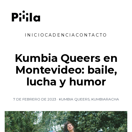
Saltar al contenido
Piiila
INICIO
CADENCIA
CONTACTO
Kumbia Queers en
Montevideo: baile,
lucha y humor
7 DE FEBRERO DE 2023
·
KUMBIA QUEERS
,
KUMBIARACHA