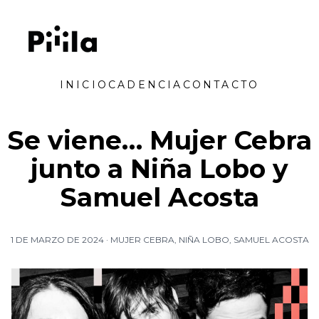
Saltar al contenido
Piiila
INICIO
CADENCIA
CONTACTO
Se viene… Mujer Cebra
junto a Niña Lobo y
Samuel Acosta
1 DE MARZO DE 2024
·
MUJER CEBRA
,
NIÑA LOBO
,
SAMUEL ACOSTA