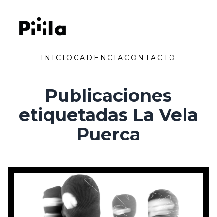
Saltar al contenido
Piiila
INICIO
CADENCIA
CONTACTO
Publicaciones
etiquetadas La Vela
Puerca