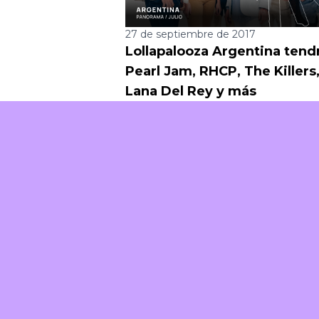
27 de septiembre de 2017
Lollapalooza Argentina tend
Pearl Jam, RHCP, The Killers
Lana Del Rey y más
Piiila