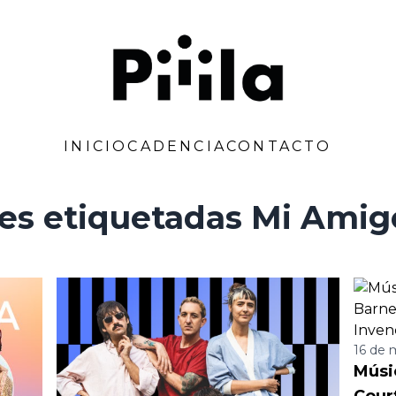
Piiila
INICIO
CADENCIA
CONTACTO
es etiquetadas Mi Amig
16 de 
Músi
Cour