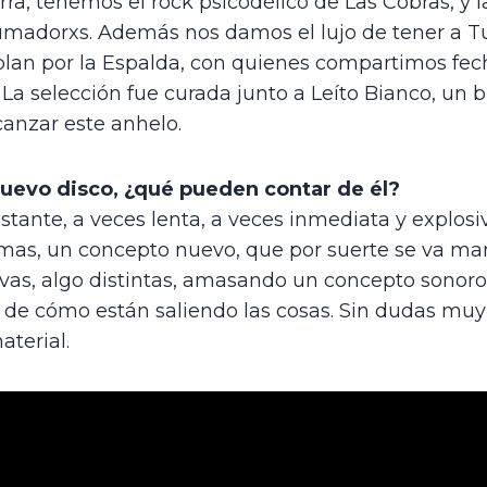
ra, tenemos el rock psicodélico de Las Cobras, y la
Fumadorxs. Además nos damos el lujo de tener a T
Hablan por la Espalda, con quienes compartimos fec
a selección fue curada junto a Leíto Bianco, un 
anzar este anhelo.
uevo disco, ¿qué pueden contar de él?
tante, a veces lenta, a veces inmediata y explos
mas, un concepto nuevo, que por suerte se va man
s, algo distintas, amasando un concepto sonoro p
o de cómo están saliendo las cosas. Sin dudas mu
terial. 