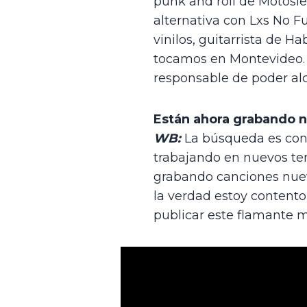
punk and roll de Motosier
alternativa con Lxs No 
vinilos, guitarrista de 
tocamos en Montevideo. L
responsable de poder alc
Están ahora grabando n
WB:
 La búsqueda es cons
trabajando en nuevos te
grabando canciones nueva
la verdad estoy content
publicar este flamante ma