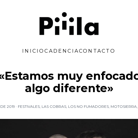
Piiila
INICIO
CADENCIA
CONTACTO
: «Estamos muy enfocado
algo diferente»
DE 2019
·
FESTIVALES
,
LAS COBRAS
,
LOS NO FUMADORES
,
MOTOSIERRA