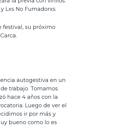
á la previa con vinilos. 
s y Lxs No Fumadorxs.
festival, su próximo 
 Carca.
encia autogestiva en un 
 de trabajo. Tomamos 
zó hace 4 años con la 
catoria. Luego de ver el 
cidimos ir por más y 
muy bueno como lo es 