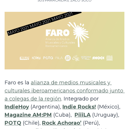
SUS PARACAÍDAS
,
ZALO SOLO
Faro es la 
alianza de medios musicales y 
culturales iberoamericanos conformado junto 
a colegas de la región
. Integrado por 
IndieHoy
 (Argentina), 
Indie Rocks!
 (México), 
Magazine AM:PM
 (Cuba),  
PiiiLA
 (Uruguay), 
POTQ
(Chile), 
Rock Achorao’
 (Perú), 