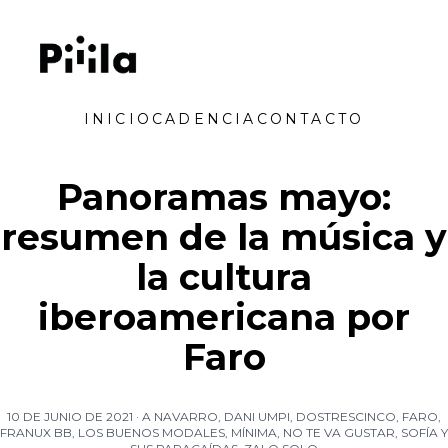
Saltar al contenido
Piiila
INICIO
CADENCIA
CONTACTO
Panoramas mayo:
resumen de la música y
la cultura
iberoamericana por
Faro
10 DE JUNIO DE 2021
·
A NAVARRO
,
DANI UMPI
,
DOSTRESCINCO
,
FARO
,
FRANUX BB
,
LOS BUENOS MODALES
,
MÍNIMA
,
NO TE VA GUSTAR
,
SOFÍA Y