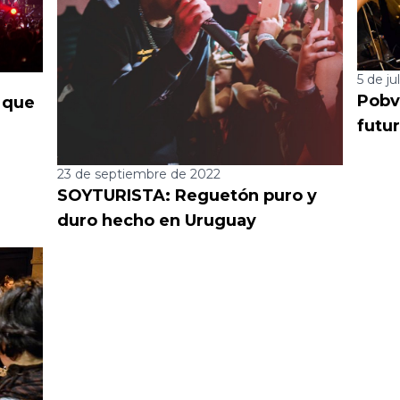
5 de ju
Pobv
o que
futu
23 de septiembre de 2022
SOYTURISTA: Reguetón​ puro y
duro hecho en Uruguay