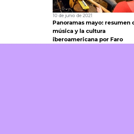
10 de junio de 2021
Panoramas mayo: resumen d
música y la cultura
iberoamericana por Faro
Piiila