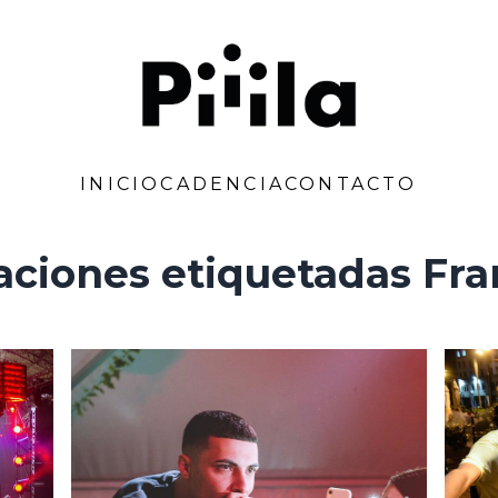
Piiila
INICIO
CADENCIA
CONTACTO
aciones etiquetadas Fr