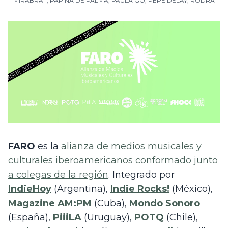
MIRABRAT
,
PAPINA DE PALMA
,
PAULA GO
,
PEPE DELAY
,
RODRA
FARO
 es la 
alianza de medios musicales y 
culturales iberoamericanos conformado junto 
a colegas de la región
. Integrado por 
IndieHoy
 (Argentina), 
Indie Rocks!
 (México), 
Magazine AM:PM
 (Cuba), 
Mondo Sonoro
(España), 
PiiiLA
 (Uruguay), 
POTQ
(Chile), 