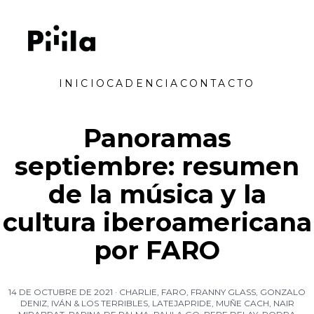
Saltar al contenido
Piiila
INICIO
CADENCIA
CONTACTO
Panoramas
septiembre: resumen
de la música y la
cultura iberoamericana
por FARO
14 DE OCTUBRE DE 2021
·
CHARLIE
,
FARO
,
FRANNY GLASS
,
GONZALO
DENIZ
,
IVÁN & LOS TERRIBLES
,
LATEJAPRIDE
,
MUÑE CACH
,
NAIR