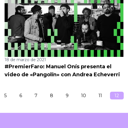
18 de marzo de 2021
#PremierFaro: Manuel Onís presenta el
video de «Pangolín» con Andrea Echeverri
5
6
7
8
9
10
11
12