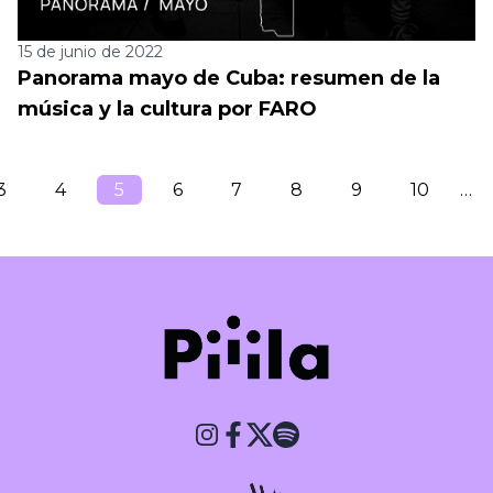
15 de junio de 2022
Panorama mayo de Cuba: resumen de la
música y la cultura por FARO
3
4
5
6
7
8
9
10
…
Piiila