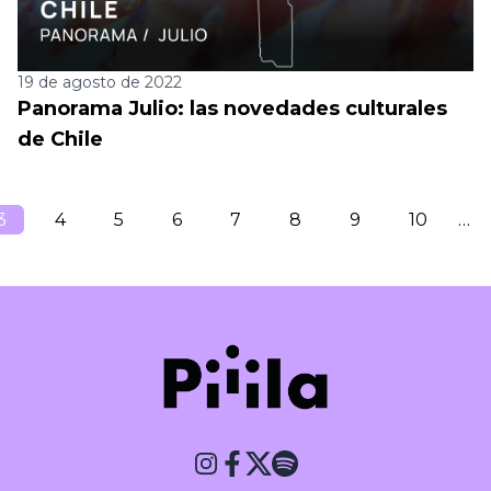
19 de agosto de 2022
Panorama Julio: las novedades culturales
de Chile
3
4
5
6
7
8
9
10
…
Piiila