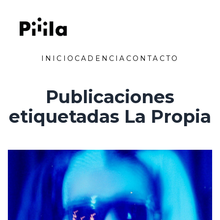
Saltar al contenido
Piiila
INICIO
CADENCIA
CONTACTO
Publicaciones
etiquetadas La Propia