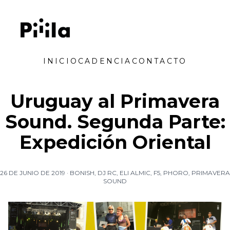
Saltar al contenido
Piiila
INICIO
CADENCIA
CONTACTO
Uruguay al Primavera
Sound. Segunda Parte:
Expedición Oriental
26 DE JUNIO DE 2019
·
BONISH
,
DJ RC
,
ELI ALMIC
,
F5
,
PHORO
,
PRIMAVERA
SOUND